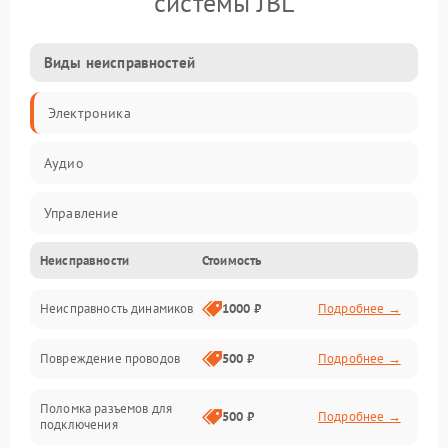
системы JBL
Виды неисправностей
Электроника
Аудио
Управление
Неисправности
Стоимость
Электропитание
Неисправность динамиков
1000 ₽
Подробнее →
Связь
Повреждение проводов
500 ₽
Подробнее →
Механические повреждения
Поломка разъемов для
500 ₽
Подробнее →
подключения