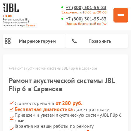
+7 (800) 301-55-83
Ежедневно, с 10:00 до 20:00
FIX-JBL
+7 (800) 301-55-83
Ремонт устройств JBL
Специализированный
Звонок бесплатный по РФ
cервисный центр г.
Саранск
Мы ремонтируем
Позвонить
анске
Ремонт акустической системы JBL Flip 6 в Саранске
Ремонт акустической системы JBL
Flip 6 в Саранске
от 280 руб.
Стоимость ремонта
Ремонт портативных колонок JBL
Ремонт проигрывателей винила JBL
Бесплатная диагностика
даже при отказе
Привезем и увезем акустическую систему JBL Flip 6
сами
Гарантия на наши работы по ремонту