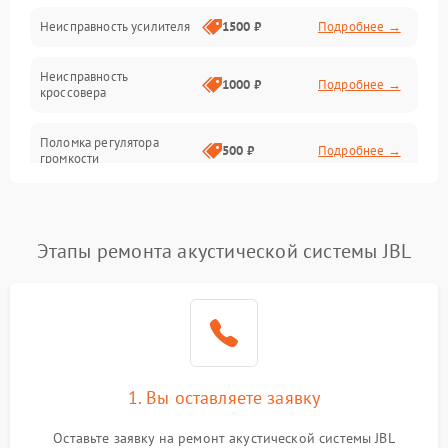
Неисправность усилителя
1500 ₽
Подробнее →
Неисправность
1000 ₽
Подробнее →
кроссовера
Поломка регулятора
500 ₽
Подробнее →
громкости
Неисправность системы
1000 ₽
Подробнее →
защиты от перегрузок
Этапы ремонта акустической системы JBL
Поломка системы
автоматического
1000 ₽
Подробнее →
отключения
Неисправность системы
защиты от короткого
1000 ₽
Подробнее →
замыкания
1. Вы оставляете заявку
Оставьте заявку на ремонт акустической системы JBL
Повреждение системы
1000 ₽
Подробнее →