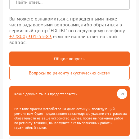
Вы можете ознакомиться с приведенными ниже
часто задаваемыми вопросами, либо обратиться в
сервисный центр “FIX-JBL” по следующему телефону
+7 (800) 301-55-83
если не нашли ответ на свой
вопрос.
Общие вопросы
Вопросы по ремонту акустических систем
Какие документы вы предоставляете?
На этапе приема устройства на диагностику и последующий
ремонт вам будет предоставлен заказ-наряд с указанием страховых
обязательств на ваше устройство. Далее, после выполнения работ
по ремонту техники, вы получите акт выполненных работ и
гарантийный талон.