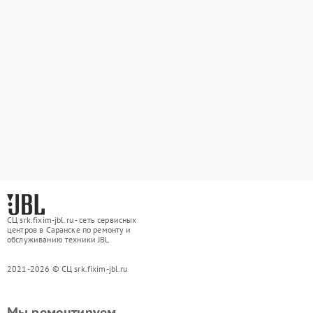
СЦ srk.fixim-jbl.ru - сеть сервисных
центров в Саранске по ремонту и
обслуживанию техники JBL
2021-2026 © СЦ srk.fixim-jbl.ru
Мы ремонтируем