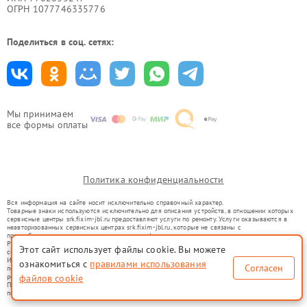
ОГРН 1077746335776
Поделиться в соц. сетях:
Мы принимаем
все формы оплаты
Политика конфиденциальности
Вся информация на сайте носит исключительно справочный характер.
Товарные знаки используются исключительно для описания устройств, в отношении которых
сервисные центры srk.fixim-jbl.ru предоставляют услуги по ремонту. Услуги оказываются в
неавторизованных сервисных центрах srk.fixim-jbl.ru, которые не связаны с
правообладателями товарных знаков или их официальными представителями.
Ремонт осуществляется для устройств, уже введенных в гражданский оборот в соответствии
Этот сайт использует файлы cookie. Вы можете
со статьей 1487 ГК РФ.
Использование товарных знаков не преследует цели индивидуализации услуг или введения
ознакомиться с
правилами использования
Согласен
потребителей в заблуждение, а служит для информирования о предоставляемых услугах по
ремонту техники указанных брендов.
файлов cookie
Представленная на сайте информация не является публичной офертой, определяемой
положениями Статьи 437(2) Гражданского кодекса РФ