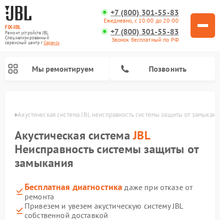
+7 (800) 301-55-83
Ежедневно, с 10:00 до 20:00
FIX-JBL
+7 (800) 301-55-83
Ремонт устройств JBL
Специализированный
Звонок бесплатный по РФ
cервисный центр г.
Саранск
Мы ремонтируем
Позвонить
анске
Акустическая система JBL неисправность системы защиты от замыкани
Акустическая система
JBL
Неисправность системы защиты от
замыкания
Ремонт портативных колонок JBL
Ремонт проигрывателей винила JBL
Бесплатная диагностика
даже при отказе от
ремонта
Привезем и увезем акустическую систему JBL
собственной доставкой