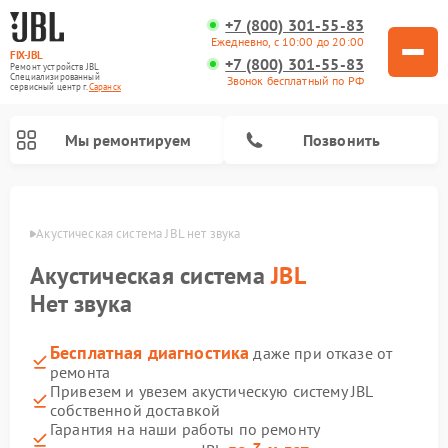
+7 (800) 301-55-83
Ежедневно, с 10:00 до 20:00
FIX-JBL
+7 (800) 301-55-83
Ремонт устройств JBL
Специализированный
Звонок бесплатный по РФ
cервисный центр г.
Саранск
Мы ремонтируем
Позвонить
анске
Акустическая система JBL нет звука
Акустическая система
JBL
Нет звука
Бесплатная диагностика
даже при отказе от
Ремонт портативных колонок JBL
Ремонт проигрывателей винила JBL
ремонта
Привезем и увезем акустическую систему JBL
собственной доставкой
Гарантия на наши работы по ремонту