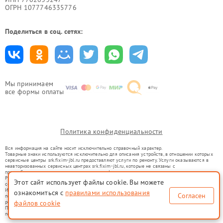
ОГРН 1077746335776
Поделиться в соц. сетях:
Мы принимаем
все формы оплаты
Политика конфиденциальности
Вся информация на сайте носит исключительно справочный характер.
Товарные знаки используются исключительно для описания устройств, в отношении которых
сервисные центры srk.fixim-jbl.ru предоставляют услуги по ремонту. Услуги оказываются в
неавторизованных сервисных центрах srk.fixim-jbl.ru, которые не связаны с
правообладателями товарных знаков или их официальными представителями.
Ремонт осуществляется для устройств, уже введенных в гражданский оборот в соответствии
Этот сайт использует файлы cookie. Вы можете
со статьей 1487 ГК РФ.
Использование товарных знаков не преследует цели индивидуализации услуг или введения
ознакомиться с
правилами использования
Согласен
потребителей в заблуждение, а служит для информирования о предоставляемых услугах по
ремонту техники указанных брендов.
файлов cookie
Представленная на сайте информация не является публичной офертой, определяемой
положениями Статьи 437(2) Гражданского кодекса РФ