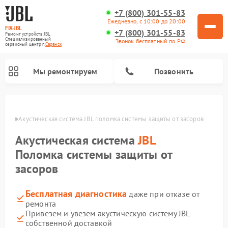
+7 (800) 301-55-83
Ежедневно, с 10:00 до 20:00
FIX-JBL
+7 (800) 301-55-83
Ремонт устройств JBL
Специализированный
Звонок бесплатный по РФ
cервисный центр г.
Саранск
Мы ремонтируем
Позвонить
анске
Акустическая система JBL поломка системы защиты от засоров
Акустическая система
JBL
Поломка системы защиты от
засоров
Ремонт портативных колонок JBL
Ремонт проигрывателей винила JBL
Бесплатная диагностика
даже при отказе от
ремонта
Привезем и увезем акустическую систему JBL
собственной доставкой