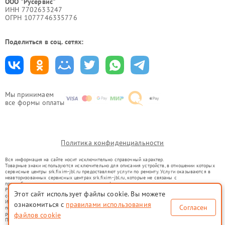
ООО "Русервис"
ИНН 7702633247
ОГРН 1077746335776
Поделиться в соц. сетях:
Мы принимаем
все формы оплаты
Политика конфиденциальности
Вся информация на сайте носит исключительно справочный характер.
Товарные знаки используются исключительно для описания устройств, в отношении которых
сервисные центры srk.fixim-jbl.ru предоставляют услуги по ремонту. Услуги оказываются в
неавторизованных сервисных центрах srk.fixim-jbl.ru, которые не связаны с
правообладателями товарных знаков или их официальными представителями.
Ремонт осуществляется для устройств, уже введенных в гражданский оборот в соответствии
Этот сайт использует файлы cookie. Вы можете
со статьей 1487 ГК РФ.
Использование товарных знаков не преследует цели индивидуализации услуг или введения
ознакомиться с
правилами использования
Согласен
потребителей в заблуждение, а служит для информирования о предоставляемых услугах по
ремонту техники указанных брендов.
файлов cookie
Представленная на сайте информация не является публичной офертой, определяемой