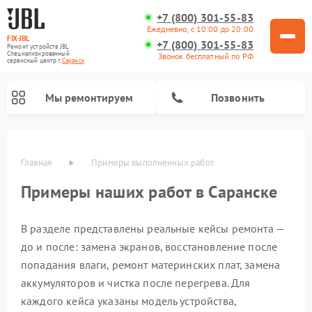
+7 (800) 301-55-83
Ежедневно, с 10:00 до 20:00
FIX-JBL
+7 (800) 301-55-83
Ремонт устройств JBL
Специализированный
Звонок бесплатный по РФ
cервисный центр г.
Саранск
Мы ремонтируем
Позвонить
Главная
Примеры выполненных работ
Примеры наших работ в Саранске
В разделе представлены реальные кейсы ремонта —
до и после: замена экранов, восстановление после
попадания влаги, ремонт материнских плат, замена
аккумуляторов и чистка после перегрева. Для
Ремонт проигрывателей винила JBL
Ремонт портативных колонок JBL
Ремонт акустических систем JBL
каждого кейса указаны модель устройства,