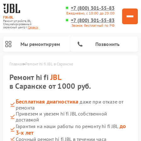
+7 (800) 301-55-83
Ежедневно, с 10:00 до 20:00
FIX-JBL
+7 (800) 301-55-83
Ремонт устройств JBL
Специализированный
Звонок бесплатный по РФ
cервисный центр г.
Саранск
Мы ремонтируем
Позвонить
Главная
Ремонт hi fi JBL в Саранске
Ремонт hi fi
JBL
в Саранске от 1000 руб.
Бесплатная диагностика
даже при отказе от
ремонта
Ремонт акустических систем JBL
Ремонт проигрывателей винила JBL
Ремонт портативных колонок JBL
Привезем и увезем hi fi JBL собственной
доставкой
до
Гарантия на наши работы по ремонту hi fi JBL
3-х лет
Срочный ремонт hi fi JBL в течении часа