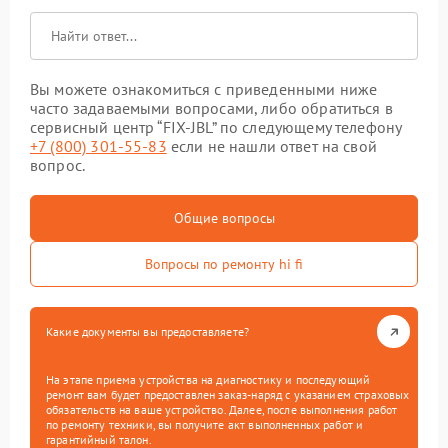
Вы можете ознакомиться с приведенными ниже
часто задаваемыми вопросами, либо обратиться в
сервисный центр “FIX-JBL” по следующему телефону
+7 (800) 301-55-83
если не нашли ответ на свой
вопрос.
Общие вопросы
Вопросы по ремонту hi fi
Какие документы вы предоставляете?
На этапе приема устройства на диагностику и последующий
ремонт вам будет предоставлен заказ-наряд с указанием страховых
обязательств на ваше устройство. Далее, после выполнения работ
по ремонту техники, вы получите акт выполненных работ и
гарантийный талон.