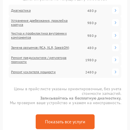
Диагностика
480 р
Устранение дребезжания, проклейка
980 р
корпуса
Чистка и профилактика внутренних
980 р
компонентов
Замена разъемов (RCA, XLR, SpeakON)
480 р
Ремонт предусилителя / регулятора
1980 р
громкости
Ремонт усилителя мощности
2480 р
Цены в прайс-листе указаны ориентировочные, без учета
стоимости запчастей.
Записывайтесь на бесплатную диагностику.
Мы проверим ваше устройство и укажем на неисправность.
Показать все услуги