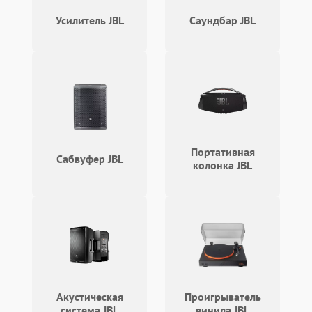
Усилитель JBL
Саундбар JBL
Портативная
Сабвуфер JBL
колонка JBL
Акустическая
Проигрыватель
система JBL
винила JBL