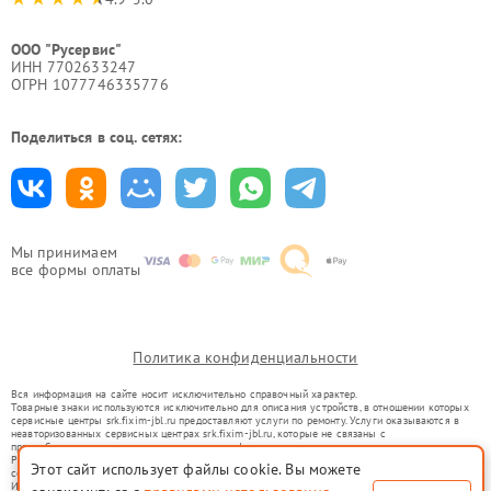
ООО "Русервис"
ИНН 7702633247
ОГРН 1077746335776
Поделиться в соц. сетях:
Мы принимаем
все формы оплаты
Политика конфиденциальности
Вся информация на сайте носит исключительно справочный характер.
Товарные знаки используются исключительно для описания устройств, в отношении которых
сервисные центры srk.fixim-jbl.ru предоставляют услуги по ремонту. Услуги оказываются в
неавторизованных сервисных центрах srk.fixim-jbl.ru, которые не связаны с
правообладателями товарных знаков или их официальными представителями.
Ремонт осуществляется для устройств, уже введенных в гражданский оборот в соответствии
Этот сайт использует файлы cookie. Вы можете
со статьей 1487 ГК РФ.
Использование товарных знаков не преследует цели индивидуализации услуг или введения