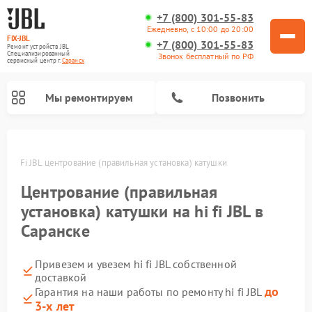
+7 (800) 301-55-83
Ежедневно, с 10:00 до 20:00
FIX-JBL
+7 (800) 301-55-83
Ремонт устройств JBL
Специализированный
Звонок бесплатный по РФ
cервисный центр г.
Саранск
Мы ремонтируем
Позвонить
е
Hi-Fi JBL центрование (правильная установка) катушки
Центрование (правильная
установка) катушки на hi fi JBL в
Саранске
Ремонт акустических систем JBL
Ремонт проигрывателей винила JBL
Ремонт портативных колонок JBL
Привезем и увезем hi fi JBL собственной
доставкой
до
Гарантия на наши работы по ремонту hi fi JBL
3-х лет