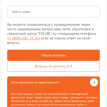
Вы можете ознакомиться с приведенными ниже
часто задаваемыми вопросами, либо обратиться в
сервисный центр “FIX-JBL” по следующему телефону
+7 (800) 301-55-83
если не нашли ответ на свой
вопрос.
Общие вопросы
Вопросы по ремонту hi fi
Какие документы вы предоставляете?
На этапе приема устройства на диагностику и последующий
ремонт вам будет предоставлен заказ-наряд с указанием страховых
обязательств на ваше устройство. Далее, после выполнения работ
по ремонту техники, вы получите акт выполненных работ и