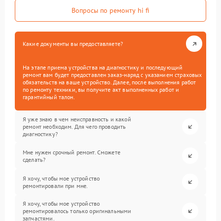
Вопросы по ремонту hi fi
Какие документы вы предоставляете?
На этапе приема устройства на диагностику и последующий
ремонт вам будет предоставлен заказ-наряд с указанием страховых
обязательств на ваше устройство. Далее, после выполнения работ
по ремонту техники, вы получите акт выполненных работ и
гарантийный талон.
Я уже знаю в чем неисправность и какой
ремонт необходим. Для чего проводить
диагностику?
Мне нужен срочный ремонт. Сможете
сделать?
Я хочу, чтобы мое устройство
ремонтировали при мне.
Я хочу, чтобы мое устройство
ремонтировалось только оригинальными
запчастями.