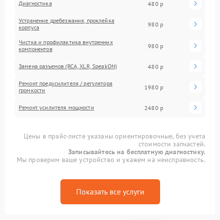
Диагностика
480 р
Устранение дребезжания, проклейка
980 р
корпуса
Чистка и профилактика внутренних
980 р
компонентов
Замена разъемов (RCA, XLR, SpeakON)
480 р
Ремонт предусилителя / регулятора
1980 р
громкости
Ремонт усилителя мощности
2480 р
Цены в прайс-листе указаны ориентировочные, без учета
стоимости запчастей.
Записывайтесь на бесплатную диагностику.
Мы проверим ваше устройство и укажем на неисправность.
Показать все услуги