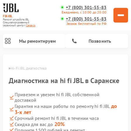
+7 (800) 301-55-83
Ежедневно, с 10:00 до 20:00
FIX-JBL
+7 (800) 301-55-83
Ремонт устройств JBL
Специализированный
Звонок бесплатный по РФ
cервисный центр г.
Саранск
Мы ремонтируем
Позвонить
ранске
Hi-Fi JBL диагностика
Диагностика на hi fi JBL в Саранске
Привезем и увезем hi fi JBL собственной
доставкой
Ремонт акустических систем JBL
Ремонт проигрывателей винила JBL
Ремонт портативных колонок JBL
до
Гарантия на наши работы по ремонту hi fi JBL
3-х лет
Срочный ремонт hi fi JBL в течении часа
20%
Скидка для вас до
Получите 1500 рублей на ремонт