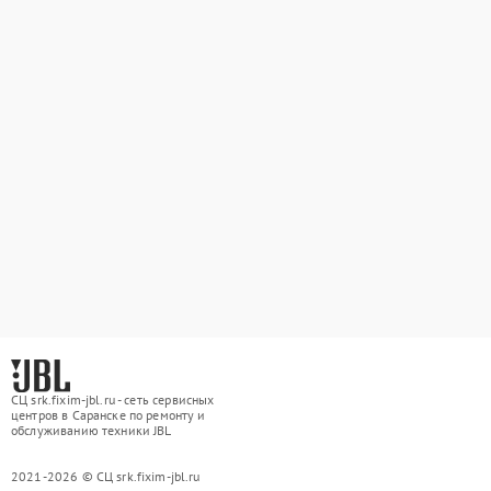
СЦ srk.fixim-jbl.ru - сеть сервисных
центров в Саранске по ремонту и
обслуживанию техники JBL
2021-2026 © СЦ srk.fixim-jbl.ru