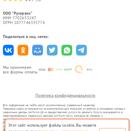
ООО "Русервис"
ИНН 7702633247
ОГРН 1077746335776
Поделиться в соц. сетях:
Мы принимаем
все формы оплаты
Политика конфиденциальности
Вся информация на сайте носит исключительно справочный характер.
Товарные знаки используются исключительно для описания устройств, в отношении которых
сервисные центры srk.fixim-jbl.ru предоставляют услуги по ремонту. Услуги оказываются в
неавторизованных сервисных центрах srk.fixim-jbl.ru, которые не связаны с
правообладателями товарных знаков или их официальными представителями.
Ремонт осуществляется для устройств, уже введенных в гражданский оборот в соответствии
Этот сайт использует файлы cookie. Вы можете
со статьей 1487 ГК РФ.
Использование товарных знаков не преследует цели индивидуализации услуг или введения