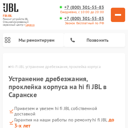
+7 (800) 301-55-83
Ежедневно, с 10:00 до 20:00
FIX-JBL
+7 (800) 301-55-83
Ремонт устройств JBL
Специализированный
Звонок бесплатный по РФ
cервисный центр г.
Саранск
Мы ремонтируем
Позвонить
ранске
Hi-Fi JBL устранение дребезжания, проклейка корпуса
Устранение дребезжания,
проклейка корпуса на hi fi JBL в
Саранске
Ремонт акустических систем JBL
Ремонт проигрывателей винила JBL
Ремонт портативных колонок JBL
Привезем и увезем hi fi JBL собственной
доставкой
до
Гарантия на наши работы по ремонту hi fi JBL
3-х лет