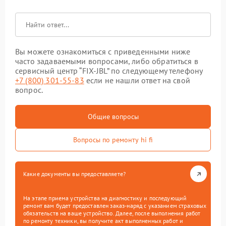
Вы можете ознакомиться с приведенными ниже
часто задаваемыми вопросами, либо обратиться в
сервисный центр “FIX-JBL” по следующему телефону
+7 (800) 301-55-83
если не нашли ответ на свой
вопрос.
Общие вопросы
Вопросы по ремонту hi fi
Какие документы вы предоставляете?
На этапе приема устройства на диагностику и последующий
ремонт вам будет предоставлен заказ-наряд с указанием страховых
обязательств на ваше устройство. Далее, после выполнения работ
по ремонту техники, вы получите акт выполненных работ и