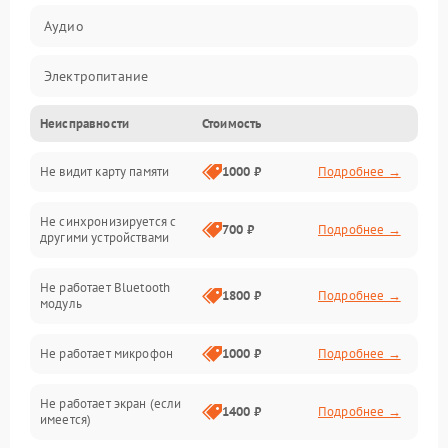
Аудио
Электропитание
Неисправности
Стоимость
Механические повреждения
Не видит карту памяти
1000 ₽
Подробнее →
Электрика
Не синхронизируется с
Связь
700 ₽
Подробнее →
другими устройствами
Акустика
Не работает Bluetooth
1800 ₽
Подробнее →
модуль
Не работает микрофон
1000 ₽
Подробнее →
Не работает экран (если
1400 ₽
Подробнее →
имеется)