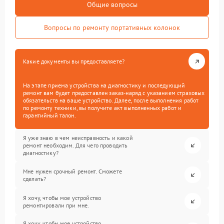
Общие вопросы
Вопросы по ремонту портативных колонок
Какие документы вы предоставляете?
На этапе приема устройства на диагностику и последующий
ремонт вам будет предоставлен заказ-наряд с указанием страховых
обязательств на ваше устройство. Далее, после выполнения работ
по ремонту техники, вы получите акт выполненных работ и
гарантийный талон.
Я уже знаю в чем неисправность и какой
ремонт необходим. Для чего проводить
диагностику?
Мне нужен срочный ремонт. Сможете
сделать?
Я хочу, чтобы мое устройство
ремонтировали при мне.
Я хочу, чтобы мое устройство