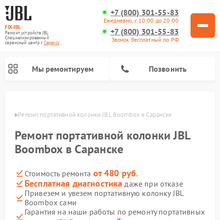
+7 (800) 301-55-83
Ежедневно, с 10:00 до 20:00
FIX-JBL
+7 (800) 301-55-83
Ремонт устройств JBL
Специализированный
Звонок бесплатный по РФ
cервисный центр г.
Саранск
Мы ремонтируем
Позвонить
анске
Ремонт портативной колонки JBL Boombox в Саранске
Ремонт портативной колонки JBL
Boombox в Саранске
от 480 руб.
Стоимость ремонта
Ремонт акустических систем JBL
Ремонт проигрывателей винила JBL
Бесплатная диагностика
даже при отказе
Привезем и увезем портативную колонку JBL
Boombox сами
Гарантия на наши работы по ремонту портативных