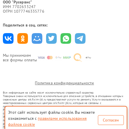
ООО "Русервис"
ИНН 7702633247
ОГРН 1077746335776
Поделиться в соц. сетях:
Мы принимаем
все формы оплаты
Политика конфиденциальности
Вся информация на сайте носит исключительно справочный характер.
Товарные знаки используются исключительно для описания устройств, в отношении которых
сервисные центры srk.fixim-jbl.ru предоставляют услуги по ремонту. Услуги оказываются в
неавторизованных сервисных центрах srk.fixim-jbl.ru, которые не связаны с
правообладателями товарных знаков или их официальными представителями.
Ремонт осуществляется для устройств, уже введенных в гражданский оборот в соответствии
Этот сайт использует файлы cookie. Вы можете
со статьей 1487 ГК РФ.
Использование товарных знаков не преследует цели индивидуализации услуг или введения
ознакомиться с
правилами использования
Согласен
потребителей в заблуждение, а служит для информирования о предоставляемых услугах по
ремонту техники указанных брендов.
файлов cookie
Представленная на сайте информация не является публичной офертой, определяемой