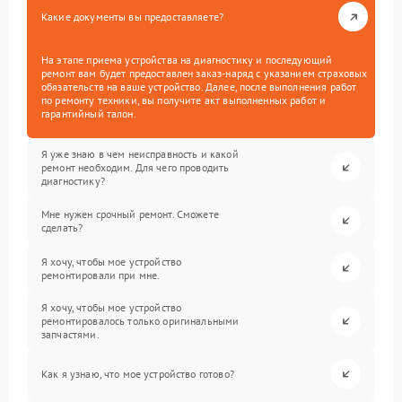
Какие документы вы предоставляете?
На этапе приема устройства на диагностику и последующий
ремонт вам будет предоставлен заказ-наряд с указанием страховых
обязательств на ваше устройство. Далее, после выполнения работ
по ремонту техники, вы получите акт выполненных работ и
гарантийный талон.
Я уже знаю в чем неисправность и какой
ремонт необходим. Для чего проводить
диагностику?
Мне нужен срочный ремонт. Сможете
сделать?
Я хочу, чтобы мое устройство
ремонтировали при мне.
Я хочу, чтобы мое устройство
ремонтировалось только оригинальными
запчастями.
Как я узнаю, что мое устройство готово?