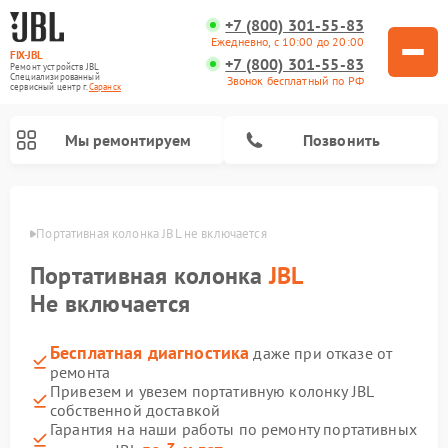
+7 (800) 301-55-83
Ежедневно, с 10:00 до 20:00
FIX-JBL
+7 (800) 301-55-83
Ремонт устройств JBL
Специализированный
Звонок бесплатный по РФ
cервисный центр г.
Саранск
Мы ремонтируем
Позвонить
анске
Портативная колонка JBL не включается
Портативная колонка
JBL
Не включается
Бесплатная диагностика
даже при отказе от
Ремонт акустических систем JBL
Ремонт проигрывателей винила JBL
ремонта
Привезем и увезем портативную колонку JBL
собственной доставкой
Гарантия на наши работы по ремонту портативных