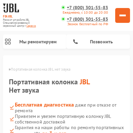
+7 (800) 301-55-83
Ежедневно, с 10:00 до 20:00
FIX-JBL
+7 (800) 301-55-83
Ремонт устройств JBL
Специализированный
Звонок бесплатный по РФ
cервисный центр г.
Саранск
Мы ремонтируем
Позвонить
анске
Портативная колонка JBL нет звука
Портативная колонка
JBL
Нет звука
Бесплатная диагностика
даже при отказе от
Ремонт акустических систем JBL
Ремонт проигрывателей винила JBL
ремонта
Привезем и увезем портативную колонку JBL
собственной доставкой
Гарантия на наши работы по ремонту портативных