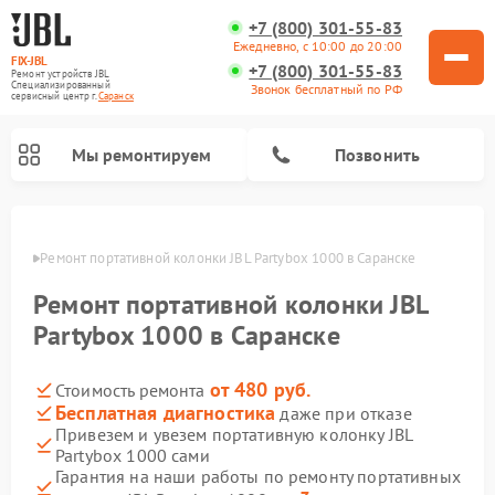
+7 (800) 301-55-83
Ежедневно, с 10:00 до 20:00
FIX-JBL
+7 (800) 301-55-83
Ремонт устройств JBL
Специализированный
Звонок бесплатный по РФ
cервисный центр г.
Саранск
Мы ремонтируем
Позвонить
анске
Ремонт портативной колонки JBL Partybox 1000 в Саранске
Ремонт портативной колонки JBL
Partybox 1000 в Саранске
от 480 руб.
Стоимость ремонта
Ремонт акустических систем JBL
Ремонт проигрывателей винила JBL
Бесплатная диагностика
даже при отказе
Привезем и увезем портативную колонку JBL
Partybox 1000 сами
Гарантия на наши работы по ремонту портативных