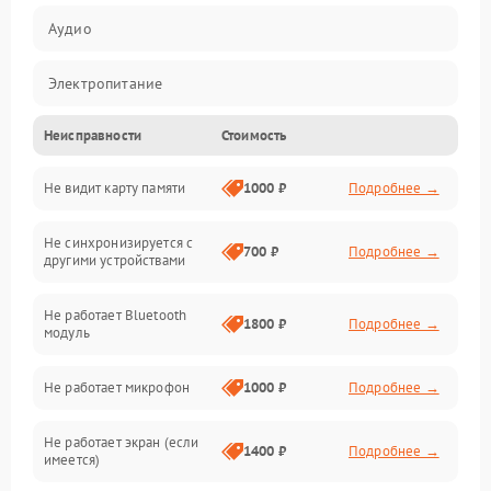
Аудио
Электропитание
Неисправности
Стоимость
Механические повреждения
Не видит карту памяти
1000 ₽
Подробнее →
Электрика
Не синхронизируется с
Связь
700 ₽
Подробнее →
другими устройствами
Акустика
Не работает Bluetooth
1800 ₽
Подробнее →
модуль
Не работает микрофон
1000 ₽
Подробнее →
Не работает экран (если
1400 ₽
Подробнее →
имеется)