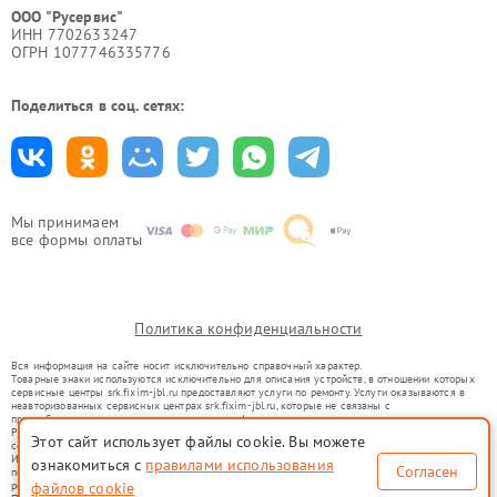
ООО "Русервис"
ИНН 7702633247
ОГРН 1077746335776
Поделиться в соц. сетях:
Мы принимаем
все формы оплаты
Политика конфиденциальности
Вся информация на сайте носит исключительно справочный характер.
Товарные знаки используются исключительно для описания устройств, в отношении которых
сервисные центры srk.fixim-jbl.ru предоставляют услуги по ремонту. Услуги оказываются в
неавторизованных сервисных центрах srk.fixim-jbl.ru, которые не связаны с
правообладателями товарных знаков или их официальными представителями.
Ремонт осуществляется для устройств, уже введенных в гражданский оборот в соответствии
Этот сайт использует файлы cookie. Вы можете
со статьей 1487 ГК РФ.
Использование товарных знаков не преследует цели индивидуализации услуг или введения
ознакомиться с
правилами использования
Согласен
потребителей в заблуждение, а служит для информирования о предоставляемых услугах по
ремонту техники указанных брендов.
файлов cookie