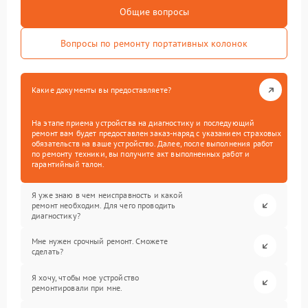
Общие вопросы
Вопросы по ремонту портативных колонок
Какие документы вы предоставляете?
На этапе приема устройства на диагностику и последующий
ремонт вам будет предоставлен заказ-наряд с указанием страховых
обязательств на ваше устройство. Далее, после выполнения работ
по ремонту техники, вы получите акт выполненных работ и
гарантийный талон.
Я уже знаю в чем неисправность и какой
ремонт необходим. Для чего проводить
диагностику?
Мне нужен срочный ремонт. Сможете
сделать?
Я хочу, чтобы мое устройство
ремонтировали при мне.