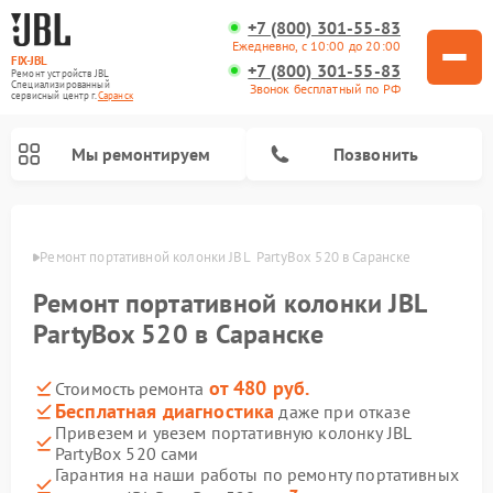
+7 (800) 301-55-83
Ежедневно, с 10:00 до 20:00
FIX-JBL
+7 (800) 301-55-83
Ремонт устройств JBL
Специализированный
Звонок бесплатный по РФ
cервисный центр г.
Саранск
Мы ремонтируем
Позвонить
анске
Ремонт портативной колонки JBL  PartyBox 520 в Саранске
Ремонт портативной колонки JBL
PartyBox 520 в Саранске
от 480 руб.
Стоимость ремонта
Ремонт акустических систем JBL
Ремонт проигрывателей винила JBL
Бесплатная диагностика
даже при отказе
Привезем и увезем портативную колонку JBL
PartyBox 520 сами
Гарантия на наши работы по ремонту портативных