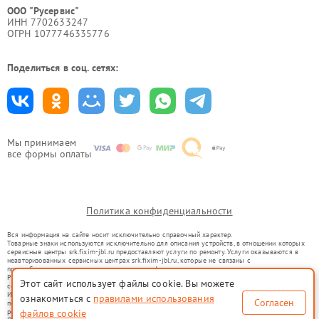
ООО "Русервис"
ИНН 7702633247
ОГРН 1077746335776
Поделиться в соц. сетях:
Мы принимаем
все формы оплаты
Политика конфиденциальности
Вся информация на сайте носит исключительно справочный характер.
Товарные знаки используются исключительно для описания устройств, в отношении которых
сервисные центры srk.fixim-jbl.ru предоставляют услуги по ремонту. Услуги оказываются в
неавторизованных сервисных центрах srk.fixim-jbl.ru, которые не связаны с
правообладателями товарных знаков или их официальными представителями.
Ремонт осуществляется для устройств, уже введенных в гражданский оборот в соответствии
Этот сайт использует файлы cookie. Вы можете
со статьей 1487 ГК РФ.
Использование товарных знаков не преследует цели индивидуализации услуг или введения
ознакомиться с
правилами использования
Согласен
потребителей в заблуждение, а служит для информирования о предоставляемых услугах по
ремонту техники указанных брендов.
файлов cookie