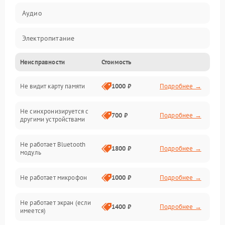
Аудио
Электропитание
Неисправности
Стоимость
Механические повреждения
Не видит карту памяти
1000 ₽
Подробнее →
Электрика
Не синхронизируется с
Связь
700 ₽
Подробнее →
другими устройствами
Акустика
Не работает Bluetooth
1800 ₽
Подробнее →
модуль
Не работает микрофон
1000 ₽
Подробнее →
Не работает экран (если
1400 ₽
Подробнее →
имеется)