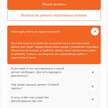
Общие вопросы
Вопросы по ремонту портативных колонок
Какие документы вы предоставляете?
На этапе приема устройства на диагностику и последующий
ремонт вам будет предоставлен заказ-наряд с указанием страховых
обязательств на ваше устройство. Далее, после выполнения работ
по ремонту техники, вы получите акт выполненных работ и
гарантийный талон.
Я уже знаю в чем неисправность и какой
ремонт необходим. Для чего проводить
диагностику?
Мне нужен срочный ремонт. Сможете
сделать?
Я хочу, чтобы мое устройство
ремонтировали при мне.