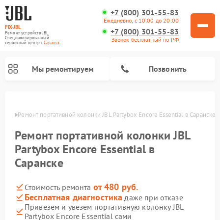
+7 (800) 301-55-83
Ежедневно, с 10:00 до 20:00
FIX-JBL
+7 (800) 301-55-83
Ремонт устройств JBL
Специализированный
Звонок бесплатный по РФ
cервисный центр г.
Саранск
Мы ремонтируем
Позвонить
анске
Ремонт портативной колонки JBL Partybox Encore Essential в Саранске
Ремонт портативной колонки JBL
Partybox Encore Essential в
Саранске
Ремонт акустических систем JBL
Ремонт проигрывателей винила JBL
от 480 руб.
Стоимость ремонта
Бесплатная диагностика
даже при отказе
Привезем и увезем портативную колонку JBL
Partybox Encore Essential сами