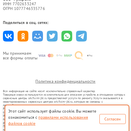
ИНН 7702633247
ОГРН 1077746335776
Поделиться в соц. сетях:
Мы принимаем
все формы оплаты
Политика конфиденциальности
Вся информация на сайте носит исключительно справочный характер.
Товарные знаки используются исключительно для описания устройств, в отношении которых
сервисные центры srk.fixim-jbl.ru предоставляют услуги по ремонту. Услуги оказываются в
неавторизованных сервисных центрах srk.fixim-jbl.ru, которые не связаны с
правообладателями товарных знаков или их официальными представителями.
Ремонт осуществляется для устройств, уже введенных в гражданский оборот в соответствии
Этот сайт использует файлы cookie. Вы можете
со статьей 1487 ГК РФ.
Использование товарных знаков не преследует цели индивидуализации услуг или введения
ознакомиться с
правилами использования
Согласен
потребителей в заблуждение, а служит для информирования о предоставляемых услугах по
ремонту техники указанных брендов.
файлов cookie
Представленная на сайте информация не является публичной офертой, определяемой
положениями Статьи 437(2) Гражданского кодекса РФ