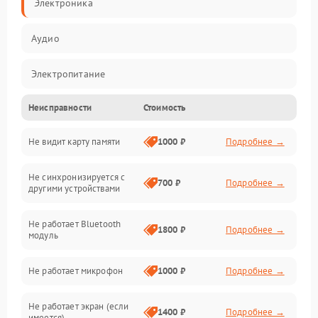
Электроника
Аудио
Электропитание
Неисправности
Стоимость
Механические повреждения
Не видит карту памяти
1000 ₽
Подробнее →
Электрика
Не синхронизируется с
Связь
700 ₽
Подробнее →
другими устройствами
Акустика
Не работает Bluetooth
1800 ₽
Подробнее →
модуль
Не работает микрофон
1000 ₽
Подробнее →
Не работает экран (если
1400 ₽
Подробнее →
имеется)