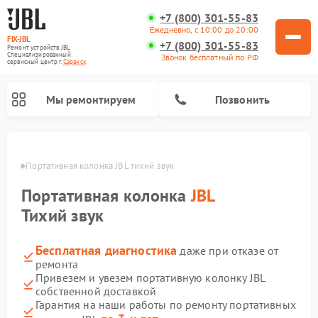
+7 (800) 301-55-83
Ежедневно, с 10:00 до 20:00
FIX-JBL
+7 (800) 301-55-83
Ремонт устройств JBL
Специализированный
Звонок бесплатный по РФ
cервисный центр г.
Саранск
Мы ремонтируем
Позвонить
анске
Портативная колонка JBL тихий звук
Портативная колонка
JBL
Тихий звук
Бесплатная диагностика
даже при отказе от
Ремонт акустических систем JBL
Ремонт проигрывателей винила JBL
ремонта
Привезем и увезем портативную колонку JBL
собственной доставкой
Гарантия на наши работы по ремонту портативных