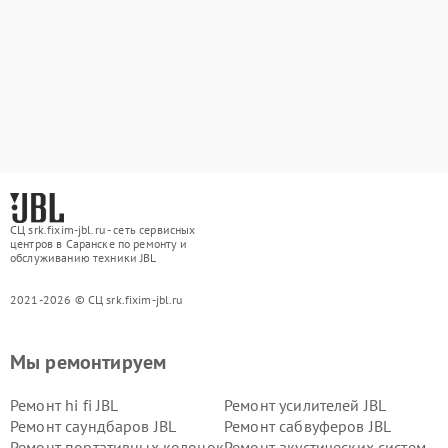
СЦ srk.fixim-jbl.ru - сеть сервисных
центров в Саранске по ремонту и
обслуживанию техники JBL
2021-2026 © СЦ srk.fixim-jbl.ru
Мы ремонтируем
Ремонт hi fi JBL
Ремонт усилителей JBL
Ремонт саундбаров JBL
Ремонт сабвуферов JBL
Ремонт портативных колонок
Ремонт акустических систем