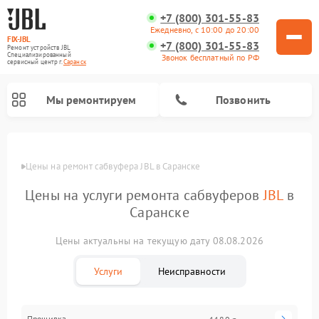
+7 (800) 301-55-83
Ежедневно, с 10:00 до 20:00
FIX-JBL
+7 (800) 301-55-83
Ремонт устройств JBL
Специализированный
Звонок бесплатный по РФ
cервисный центр г.
Саранск
Мы ремонтируем
Позвонить
Цены
Цены на ремонт сабвуфера JBL в Саранске
Цены на услуги ремонта сабвуферов
JBL
в
Саранске
Цены актуальны на текущую дату 08.08.2026
Ремонт акустических систем JBL
Ремонт проигрывателей винила JBL
Ремонт портативных колонок JBL
Услуги
Неисправности
Прошивка