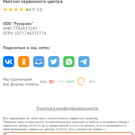
Рейтинг сервисного центра
4.9-5.0
ООО "Русервис"
ИНН 7702633247
ОГРН 1077746335776
Поделиться в соц. сетях:
Мы принимаем
все формы оплаты
Политика конфиденциальности
Вся информация на сайте носит исключительно справочный характер.
Товарные знаки используются исключительно для описания устройств, в отношении которых
сервисные центры srk.fixim-jbl.ru предоставляют услуги по ремонту. Услуги оказываются в
неавторизованных сервисных центрах srk.fixim-jbl.ru, которые не связаны с
правообладателями товарных знаков или их официальными представителями.