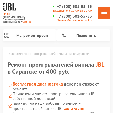
+7 (800) 301-55-83
Ежедневно, с 10:00 до 20:00
FIX-JBL
+7 (800) 301-55-83
Ремонт устройств JBL
Специализированный
Звонок бесплатный по РФ
cервисный центр г.
Саранск
Мы ремонтируем
Позвонить
Главная
Ремонт проигрывателей винила JBL в Саранске
Ремонт проигрывателей винила
JBL
в Саранске от 400 руб.
Бесплатная диагностика
даже при отказе от
ремонта
Ремонт портативных колонок JBL
Ремонт акустических систем JBL
Привезем и увезем проигрыватель винила JBL
собственной доставкой
Гарантия на наши работы по ремонту
до 3-х лет
проигрывателей винила JBL