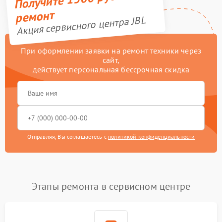
ремонт
Акция сервисного центра JBL
При оформлении заявки на ремонт техники через
сайт,
действует персональная бессрочная скидка
Отправляя, Вы соглашаетесь с
политикой конфиденциальности
Этапы ремонта в сервисном центре