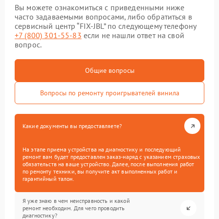
Вы можете ознакомиться с приведенными ниже
часто задаваемыми вопросами, либо обратиться в
сервисный центр “FIX-JBL” по следующему телефону
+7 (800) 301-55-83
если не нашли ответ на свой
вопрос.
Общие вопросы
Вопросы по ремонту проигрывателей винила
Какие документы вы предоставляете?
На этапе приема устройства на диагностику и последующий
ремонт вам будет предоставлен заказ-наряд с указанием страховых
обязательств на ваше устройство. Далее, после выполнения работ
по ремонту техники, вы получите акт выполненных работ и
гарантийный талон.
Я уже знаю в чем неисправность и какой
ремонт необходим. Для чего проводить
диагностику?