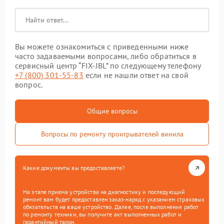
Вы можете ознакомиться с приведенными ниже
часто задаваемыми вопросами, либо обратиться в
сервисный центр “FIX-JBL” по следующему телефону
+7 (800) 301-55-83
если не нашли ответ на свой
вопрос.
Общие вопросы
Вопросы по ремонту проигрывателей винила
Какие документы вы предоставляете?
На этапе приема устройства на диагностику и последующий
ремонт вам будет предоставлен заказ-наряд с указанием страховых
обязательств на ваше устройство. Далее, после выполнения работ
по ремонту техники, вы получите акт выполненных работ и
гарантийный талон.