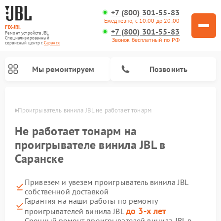
+7 (800) 301-55-83
Ежедневно, с 10:00 до 20:00
FIX-JBL
+7 (800) 301-55-83
Ремонт устройств JBL
Специализированный
Звонок бесплатный по РФ
cервисный центр г.
Саранск
Мы ремонтируем
Позвонить
анске
Проигрыватель винила JBL не работает тонарм
Не работает тонарм на
проигрывателе винила JBL в
Саранске
Ремонт портативных колонок JBL
Ремонт акустических систем JBL
Привезем и увезем проигрыватель винила JBL
собственной доставкой
Гарантия на наши работы по ремонту
до 3-х лет
проигрывателей винила JBL
Срочный ремонт проигрывателей винила JBL в