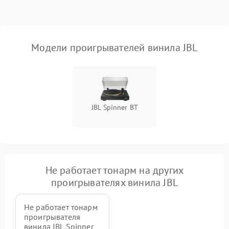
Модели проигрывателей винила JBL
JBL Spinner BT
Не работает тонарм на других
проигрывателях винила JBL
Не работает тонарм
проигрывателя
винила JBL Spinner