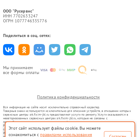
ООО "Русервис"
ИНН 7702633247
ОГРН 1077746335776
Поделиться в соц. сетях:
Мы принимаем
все формы оплаты
Политика конфиденциальности
Вся информация на сайте носит исключительно справочный характер.
Товарные знаки используются исключительно для описания устройств, в отношении которых
сервисные центры srk.fixim-jbl.ru предоставляют услуги по ремонту. Услуги оказываются в
неавторизованных сервисных центрах srk.fixim-jbl.ru, которые не связаны с
правообладателями товарных знаков или их официальными представителями.
Ремонт осуществляется для устройств, уже введенных в гражданский оборот в соответствии
Этот сайт использует файлы cookie. Вы можете
со статьей 1487 ГК РФ.
Использование товарных знаков не преследует цели индивидуализации услуг или введения
ознакомиться с
правилами использования
Согласен
потребителей в заблуждение, а служит для информирования о предоставляемых услугах по