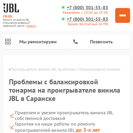
+7 (800) 301-55-83
Ежедневно, с 10:00 до 20:00
FIX-JBL
+7 (800) 301-55-83
Ремонт устройств JBL
Специализированный
Звонок бесплатный по РФ
cервисный центр г.
Саранск
Мы ремонтируем
Позвонить
анске
Проигрыватель винила JBL проблемы с балансировкой тонарма
Проблемы с балансировкой
тонарма на проигрывателе винила
JBL в Саранске
Ремонт портативных колонок JBL
Ремонт акустических систем JBL
Привезем и увезем проигрыватель винила JBL
собственной доставкой
Гарантия на наши работы по ремонту
до 3-х лет
проигрывателей винила JBL