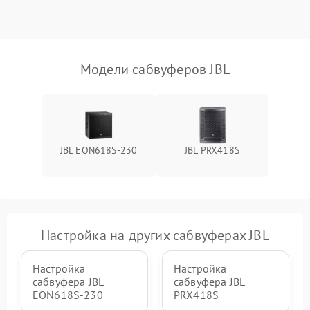
защиты от короткого
1000 ₽
Подробнее →
замыкания
Повреждение системы
1000 ₽
Подробнее →
защиты от перегрева
Модели сабвуферов JBL
Неисправность системы
защиты от
1000 ₽
Подробнее →
перенапряжения
JBL EON618S-230
JBL PRX418S
Неисправность системы
1000 ₽
Подробнее →
защиты от замыкания
Повреждение системы
1000 ₽
Подробнее →
защиты от перегрузок
Настройка на других сабвуферах JBL
Неисправность системы
1000 ₽
Подробнее →
защиты от перегрева
Настройка
Настройка
сабвуфера JBL
сабвуфера JBL
EON618S-230
PRX418S