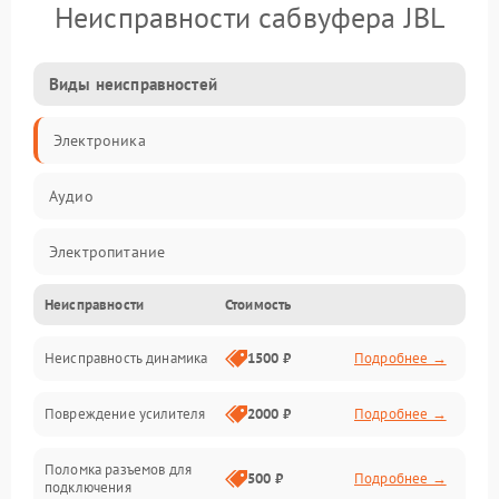
Неисправности сабвуфера JBL
Виды неисправностей
Электроника
Аудио
Электропитание
Неисправности
Стоимость
Электронные компоненты
Неисправность динамика
1500 ₽
Подробнее →
Механика
Повреждение усилителя
2000 ₽
Подробнее →
Управление
Поломка разъемов для
Корпус/Герметичность
500 ₽
Подробнее →
подключения