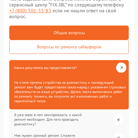
сервисный центр “FIX-JBL” по следующему телефону
+7 (800) 301-55-83
если не нашли ответ на свой
вопрос.
Общие вопросы
Вопросы по ремонту сабвуферов
Какие документы вы предоставляете?
На этапе приема устройства на диагностику и последующий
ремонт вам будет предоставлен заказ-наряд с указанием страховых
обязательств на ваше устройство. Далее, после выполнения работ
по ремонту техники, вы получите акт выполненных работ и
гарантийный талон.
Я уже знаю в чем неисправность и какой
ремонт необходим. Для чего проводить
диагностику?
Мне нужен срочный ремонт. Сможете