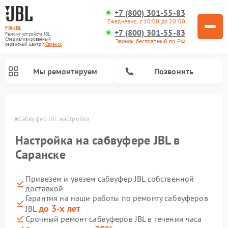
+7 (800) 301-55-83
Ежедневно, с 10:00 до 20:00
FIX-JBL
+7 (800) 301-55-83
Ремонт устройств JBL
Специализированный
Звонок бесплатный по РФ
cервисный центр г.
Саранск
Мы ремонтируем
Позвонить
анске
Сабвуфер JBL настройка
Настройка на сабвуфере JBL в
Саранске
Привезем и увезем сабвуфер JBL собственной
Ремонт акустических систем JBL
Ремонт проигрывателей винила JBL
Ремонт портативных колонок JBL
доставкой
Гарантия на наши работы по ремонту сабвуферов
до 3-х лет
JBL
Срочный ремонт сабвуферов JBL в течении часа