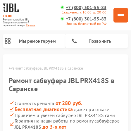
+7 (800) 301-55-83
Ежедневно, с 10:00 до 20:00
FIX-JBL
+7 (800) 301-55-83
Ремонт устройств JBL
Специализированный
Звонок бесплатный по РФ
cервисный центр г.
Саранск
Мы ремонтируем
Позвонить
анске
Ремонт сабвуфера JBL PRX418S в Саранске
Ремонт сабвуфера JBL PRX418S в
Саранске
от 280 руб.
Стоимость ремонта
Ремонт акустических систем JBL
Ремонт проигрывателей винила JBL
Ремонт портативных колонок JBL
Бесплатная диагностика
даже при отказе
Привезем и увезем сабвуфер JBL PRX418S сами
Гарантия на наши работы по ремонту сабвуферов
до 3-х лет
JBL PRX418S