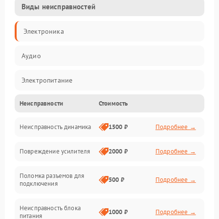
Виды неисправностей
Электроника
Аудио
Электропитание
Неисправности
Стоимость
Электронные компоненты
Неисправность динамика
1500 ₽
Подробнее →
Механика
Повреждение усилителя
2000 ₽
Подробнее →
Управление
Поломка разъемов для
Корпус/Герметичность
500 ₽
Подробнее →
подключения
Механические повреждения
Неисправность блока
1000 ₽
Подробнее →
питания