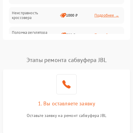
Неисправность
1000 ₽
Подробнее →
кроссовера
Поломка регулятора
500 ₽
Подробнее →
громкости
Повреждение проводов
500 ₽
Подробнее →
Этапы ремонта сабвуфера JBL
Неисправность системы
1000 ₽
Подробнее →
защиты от перегрузок
Поломка системы
автоматического
1000 ₽
Подробнее →
отключения
1. Вы оставляете заявку
Неисправность системы
Оставьте заявку на ремонт сабвуфера JBL
защиты от короткого
1000 ₽
Подробнее →
замыкания