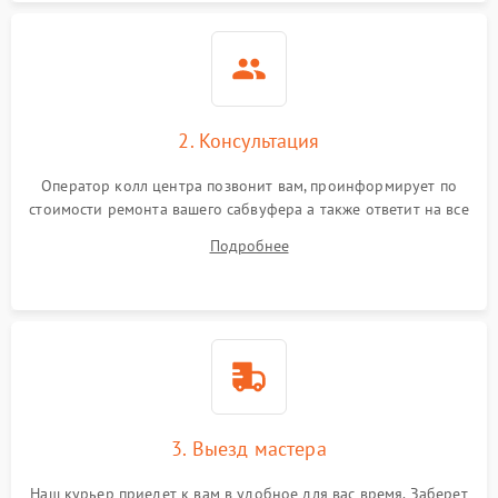
Повреждение системы
1000 ₽
Подробнее →
защиты от перегрева
Неисправность системы
защиты от
1000 ₽
Подробнее →
перенапряжения
2. Консультация
Неисправность системы
1000 ₽
Подробнее →
Оператор колл центра позвонит вам, проинформирует по
защиты от замыкания
стоимости ремонта вашего сабвуфера а также ответит на все
ваши вопросы.
Подробнее
Повреждение системы
1000 ₽
Подробнее →
защиты от перегрузок
Неисправность системы
1000 ₽
Подробнее →
защиты от перегрева
3. Выезд мастера
Наш курьер приедет к вам в удобное для вас время. Заберет