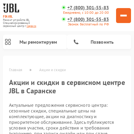
+7 (800) 301-55-83
Ежедневно, с 10:00 до 20:00
FIX-JBL
+7 (800) 301-55-83
Ремонт устройств JBL
Специализированный
Звонок бесплатный по РФ
cервисный центр г.
Саранск
Мы ремонтируем
Позвонить
Главная
Акции и скидки
Акции и скидки в сервисном центре
JBL в Саранске
Актуальные предложения сервисного центра:
сезонные скидки, специальные цены на
комплектующие, акции на диагностику и
приоритетное обслуживание. Здесь публикуются
Ремонт проигрывателей винила JBL
Ремонт портативных колонок JBL
Ремонт акустических систем JBL
условия участия, сроки действия и требования
(например, при записи онлайн или при сдаче