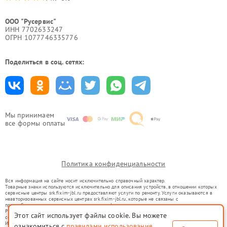
ООО "Русервис"
ИНН 7702633247
ОГРН 1077746335776
Поделиться в соц. сетях:
Мы принимаем
все формы оплаты
Политика конфиденциальности
Вся информация на сайте носит исключительно справочный характер.
Товарные знаки используются исключительно для описания устройств, в отношении которых
сервисные центры srk.fixim-jbl.ru предоставляют услуги по ремонту. Услуги оказываются в
неавторизованных сервисных центрах srk.fixim-jbl.ru, которые не связаны с
правообладателями товарных знаков или их официальными представителями.
Ремонт осуществляется для устройств, уже введенных в гражданский оборот в соответствии
Этот сайт использует файлы cookie. Вы можете
со статьей 1487 ГК РФ.
Использование товарных знаков не преследует цели индивидуализации услуг или введения
ознакомиться с
правилами использования